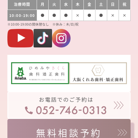
治療時間
月
火
水
木
金
土
日
祝
10:00-19:00
●
●
●
×
●
●
×
×
※10:00-19:00の間休憩なし ※休み：木/日/祝
無料相談予約