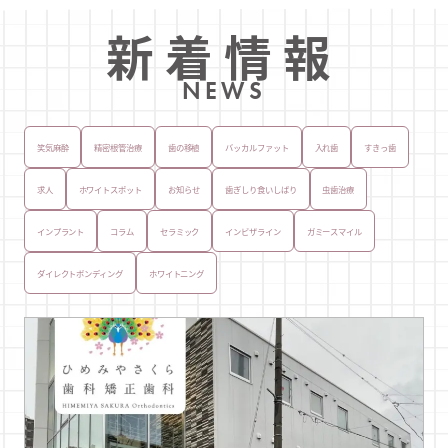
新着情報
NEWS
笑気麻酔
精密根管治療
歯の移植
バッカルファット
入れ歯
すきっ歯
求人
ホワイトスポット
お知らせ
歯ぎしり食いしばり
虫歯治療
インプラント
コラム
セラミック
インビザライン
ガミースマイル
ダイレクトボンディング
ホワイトニング