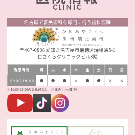
CLINIC
名古屋で審美歯科を専門に行う歯科医院
〒467-0806
愛知県名古屋市瑞穂区瑞穂通5-1
仁さくらクリニックビル3階
治療時間
月
火
水
木
金
土
日
祝
10:00-19:00
●
●
●
×
●
●
×
×
※10:00-19:00の間休憩なし ※休み：木/日/祝