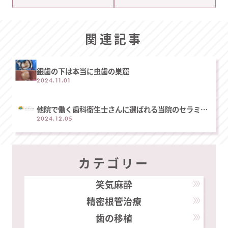
関連記事
銀歯の下は本当に虫歯の巣窟
2024.11.01
他院で働く歯科衛生士さんに選ばれる当院のセラミッ
ク治療
2024.12.05
カテゴリー
笑気麻酔
精密根管治療
歯の移植