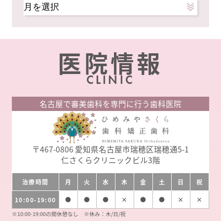
ア
ー
カ
イ
医院情報
ブ
CLINIC
名古屋で審美歯科を専門に行う歯科医院
〒467-0806
愛知県名古屋市瑞穂区瑞穂通5-1
仁さくらクリニックビル3階
治療時間
月
火
水
木
金
土
日
祝
10:00-19:00
●
●
●
×
●
●
×
×
※10:00-19:00の間休憩なし ※休み：木/日/祝