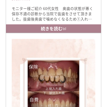
モニター様ご紹介 60代女性 奥歯の状態が悪く
保存不適の診断から当院で抜歯をさせて頂きま
した。抜歯後奥歯で噛めなくなるため①入れ
歯、②インプラントの説明をさせて頂きまし
続きを読む
た。ご本人様の希望で自由診療の入れ歯製作を
させていただきました。 入れ歯非装着時 入れ歯
装着時 チタンの入れ歯は非常に軽くて薄いた
め、入れ歯の中でも異物感が少なく装着感に優
れた入れ歯です。上の …