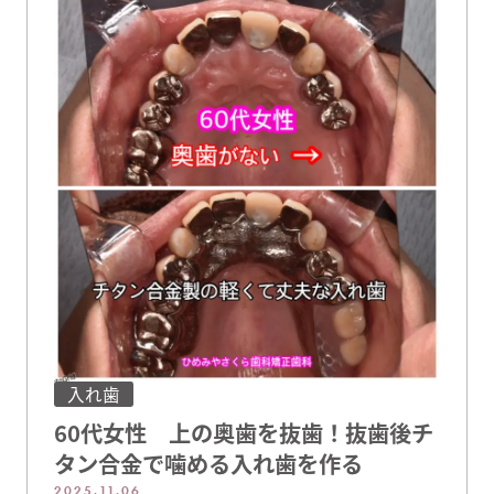
かえをご希望です。もちろんバネの部分に金属を
使用しない …
入れ歯
60代女性 上の奥歯を抜歯！抜歯後チ
タン合金で噛める入れ歯を作る
2025.11.06