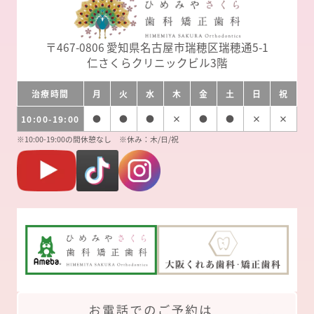
〒467-0806
愛知県名古屋市瑞穂区瑞穂通5-1
仁さくらクリニックビル3階
治療時間
月
火
水
木
金
土
日
祝
10:00-19:00
●
●
●
×
●
●
×
×
※10:00-19:00の間休憩なし ※休み：木/日/祝