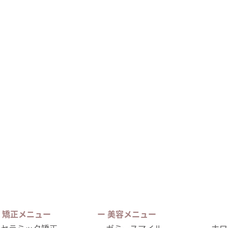
 矯正メニュー
ー 美容メニュー
セラミック矯正
ガミースマイル
ホワ