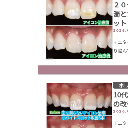
２０
濁と
ット
2026.
モニタ
り悩ん
ことを
の写真
は名古
います
ホ
10
す。ホ
の改
2026.
モニタ