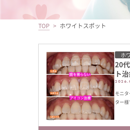
TOP
ホワイトスポット
ホ
20
ト治
2026.
モニタ
ター様
め、経
期検診
スポッ