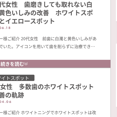
代女性 歯磨きしても取れない白
黄色いしみの改善 ホワイトスポ
とイエロースポット
06.18
ー様ご紹介 20代女性 前歯に白濁と黄色いしみがあ
でいた。アイコンを用いて歯を削らずに治療できる
知って当院にご相談くださいました。 治療前 治療前
が沢山出ます アイコン治療後 当院について 当院で
続きを読む
屋では数少ないホワイトスポット専門外来を設けて
。毎年数おおくのお客様からご相談をいただきま
ワイトスポット
代女性 多数歯のホワイトスポット
ワイトスポットの症例集は以下のリ …
善の軌跡
04.06
ー様ご紹介 ホワイトニングでホワイトスポットは改