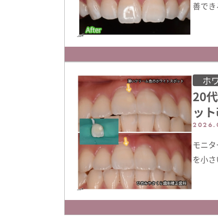
善でき
トスポ
はホワ
いとご
の部分
と白く
ホ
20
ット
2026.
モニタ
を小さ
を「歯
ト」等
右の前
治療対