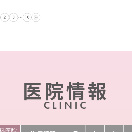
クリーム色にみえ白だけでなくやや黄色 …
…
2
3
10
医院情報
CLINIC
科医院