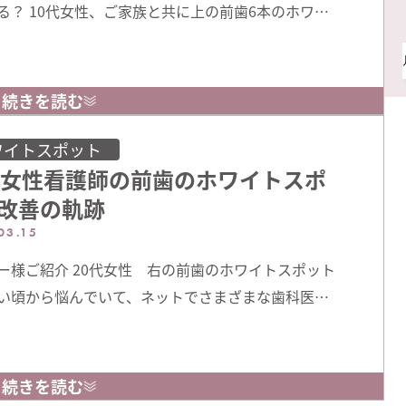
る？ 10代女性、ご家族と共に上の前歯6本のホワイ
ットについてご相談でご来院くださいました。当初
イトニングのみでホワイトスポットの改善を行いた
希望でしたが、ホワイトニングのみではご自身の歯
続きを読む
も白くなりますが、ホワイトスポットの部分はもっ
なっていくため、かえって目立つように …
ワイトスポット
代女性看護師の前歯のホワイトスポ
改善の軌跡
03.15
ー様ご紹介 20代女性 右の前歯のホワイトスポット
い頃から悩んでいて、ネットでさまざまな歯科医院
を削らない治療」「歯を削らないホワイトスポッ
で検索して当院を見つめてくださいました。 治療前
歯の中心側に薄くボヤーと浮いて見えるのが今回の
続きを読む
象のホワイトスポットです。口腔内で濡れている状