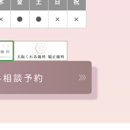
木
金
土
日
祝
×
●
●
×
×
料相談予約