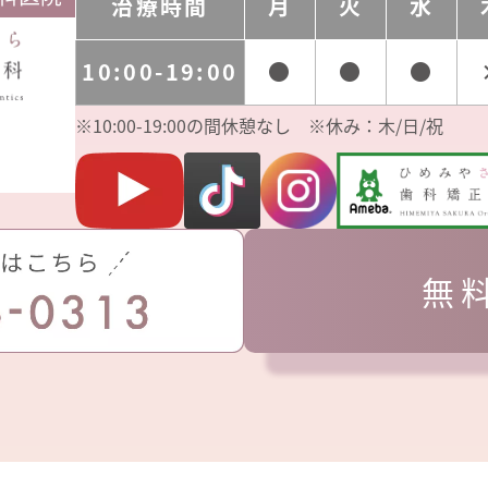
治療時間
月
火
水
10:00-19:00
●
●
●
※10:00-19:00の間休憩なし ※休み：木/日/祝
無