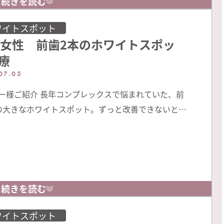
続きを読む
療などもさせて頂きます。 治療前 歯を削らないアイ
療1年半後 アイコン治療後もホワイ …
ワイトスポット
代女性 前歯2本のホワイトスポッ
療
07.05
ー様ご紹介 長年コンプレックスで悩まれていた、前
の大きなホワイトスポット。ずっと改善できないと諦
たけど、Instagramで見て「歯を削らないでホワイ
ットが改善できる」ことを知って当院にご相談くだ
した。 治療前 治療前にはホームホワイトニングを
使用して頂いています。歯を白くする為ではなく後の
アイコンの浸透を高める為です。 …
続きを読む
ワイトスポット