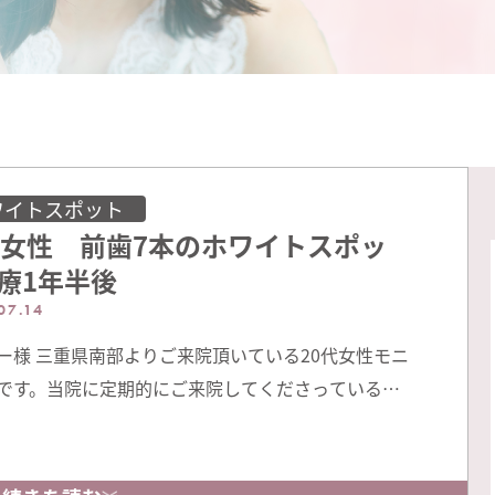
ワイトスポット
代女性 前歯7本のホワイトスポッ
療1年半後
07.14
ー様 三重県南部よりご来院頂いている20代女性モニ
です。当院に定期的にご来院してくださっているた
過を見せて頂けます。ホワイトスポット治療後も定
等はとても大切です。通っていただければホワイト
ト治療の経過だけでなく、全体の虫歯チェックや歯