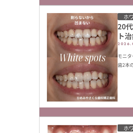
周病治
コン治
ホ
20
ト治
2026.
モニタ
歯2本
めてい
トスポ
さいま
10回
ホ