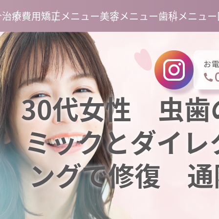
介
治療費用
矯正メニュー
美容メニュー
歯科メニュー
30代女性 虫
ミックとダイレ
ングで修復 通