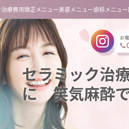
介
治療費用
矯正メニュー
美容メニュー
歯科メニュー
セラミック治
に 笑気麻酔