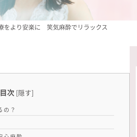
療をより安楽に 笑気麻酔でリラックス
目次
[
隠す
]
るの？
安心麻酔