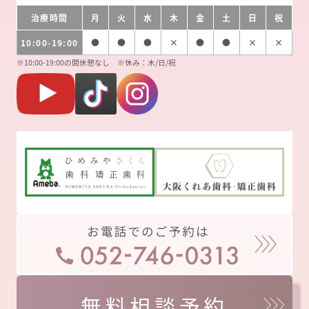
治療時間
月
火
水
木
金
土
日
祝
10:00-19:00
●
●
●
×
●
●
×
×
※10:00-19:00の間休憩なし ※休み：木/日/祝
無料相談予約