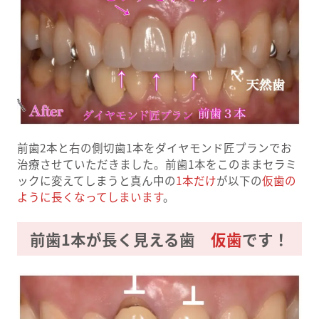
前歯2本と右の側切歯1本をダイヤモンド匠プランでお
治療させていただきました。前歯1本をこのままセラミ
ックに変えてしまうと真ん中の
1本だけ
が以下の
仮歯の
ように長くなってしまいます
。
前歯1本が長く見える歯
仮歯
です！