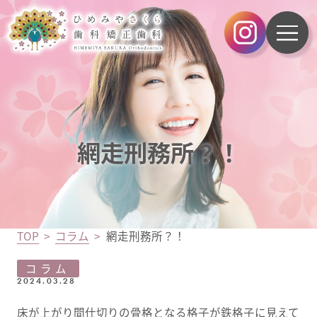
網走刑務所？！
TOP
コラム
網走刑務所？！
コラム
2024.03.28
床が上がり間仕切りの骨格となる格子が鉄格子に見えて