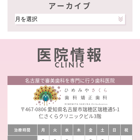
アーカイブ
ア
ー
カ
イ
医院情報
ブ
CLINIC
名古屋で審美歯科を専門に行う歯科医院
〒467-0806
愛知県名古屋市瑞穂区瑞穂通5-1
仁さくらクリニックビル3階
治療時間
月
火
水
木
金
土
日
祝