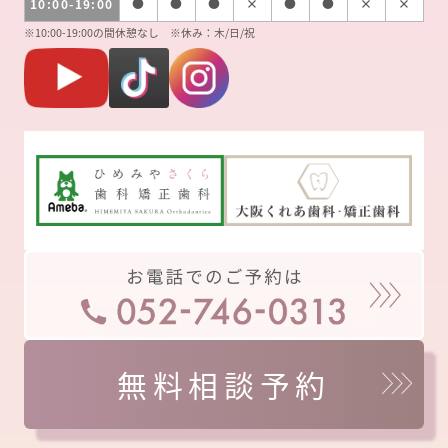
10:00-19:00
●
●
●
×
●
●
×
×
※10:00-19:00の間休憩なし ※休み：木/日/祝
無料相談予約