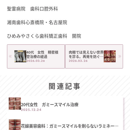
聖霊病院 歯科口腔外科
湘南歯科心斎橋院・名古屋院
ひめみやさくら歯科矯正歯科 開院
40代 女性 精密根
肉眼では見えない世界
管治療の経過
を診る。再発を防ぐた
めの『精密根管治療』
2026.03.26
2026.03.26
という選択。
関連記事
20代女性 ガミースマイル治療
2025.12.24
花嫁美容歯科：ガミースマイルを削らないラミネート