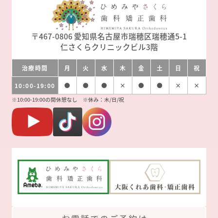
〒467-0806
愛知県名古屋市瑞穂区瑞穂通5-1
仁さくらクリニックビル3階
治療時間
月
火
水
木
金
土
日
祝
10:00-19:00
●
●
●
×
●
●
×
×
※10:00-19:00の間休憩なし ※休み：木/日/祝