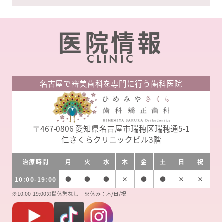
カ
イ
医院情報
ブ
CLINIC
名古屋で審美歯科を専門に行う歯科医院
〒467-0806
愛知県名古屋市瑞穂区瑞穂通5-1
仁さくらクリニックビル3階
治療時間
月
火
水
木
金
土
日
祝
10:00-19:00
●
●
●
×
●
●
×
×
※10:00-19:00の間休憩なし ※休み：木/日/祝