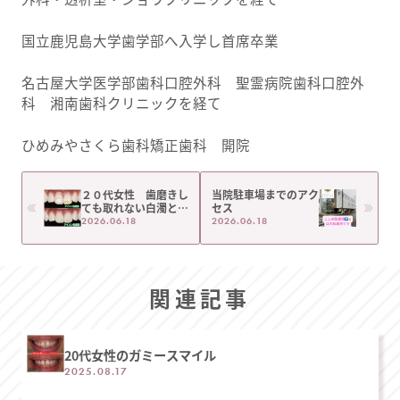
国立鹿児島大学歯学部へ入学し首席卒業
名古屋大学医学部歯科口腔外科 聖霊病院歯科口腔外
科 湘南歯科クリニックを経て
ひめみやさくら歯科矯正歯科 開院
２０代女性 歯磨きし
当院駐車場までのアク
ても取れない白濁と黄
セス
色いしみの改善 ホワ
2026.06.18
2026.06.18
イトスポットとイエロ
ースポット
関連記事
20代女性のガミースマイル
2025.08.17