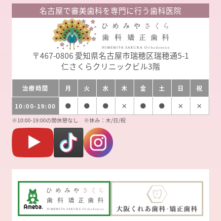
名古屋で審美歯科を専門に行う歯科医院
〒467-0806
愛知県名古屋市瑞穂区瑞穂通5-1
仁さくらクリニックビル3階
治療時間
月
火
水
木
金
土
日
祝
10:00-19:00
●
●
●
×
●
●
×
×
※10:00-19:00の間休憩なし ※休み：木/日/祝