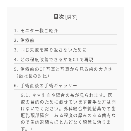
目次
[
隠す
]
1.
モニター様ご紹介
2.
治療前
3.
同じ失敗を繰り返さないために
4.
どの程度改善できるかをCTで再現
5.
治療前のCT写真と写真から見る歯の大きさ
（歯冠長の対比）
6.
手術直後の手術ギャラリー
6.1.
＊＊出血や縫合の糸が見られます。医
療の目的のために載せています苦手な方は開
けないでください。外科縫合単純結紮での歯
冠乳頭部縫合 ある程度の厚みのある歯肉な
ので歯肉退縮もほとんどなく綺麗に治りま
す。+