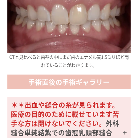
CTと見比べると歯茎の中にまだ歯のエナメル質1.5ミリほど隠
れていることがわかります。
手術直後の手術ギャラリー
＊＊出血や縫合の糸が見られます。
医療の目的のために載せています苦
手な方は開けないでください。
外科
縫合単純結紮での歯冠乳頭部縫合
+