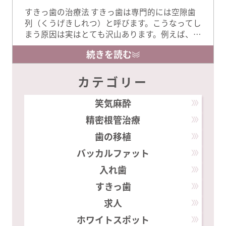
すきっ歯の治療法 すきっ歯は専門的には空隙歯
列（くうげきしれつ）と呼びます。こうなってし
まう原因は実はとても沢山あります。例えば、幼
少期の指しゃぶりの癖、先天的に歯が小さい・
続きを読む
少ない、顎の骨の過成長、過剰な歯が顎の骨の
中に埋まっているなどなど、まだまだ沢山あり
ます。このように原因はとてもたくさんあります
カテゴリー
ので、お一人お一人に合わせた治療法が提案で
きる歯科医師選び …
笑気麻酔
精密根管治療
歯の移植
バッカルファット
入れ歯
すきっ歯
求人
ホワイトスポット