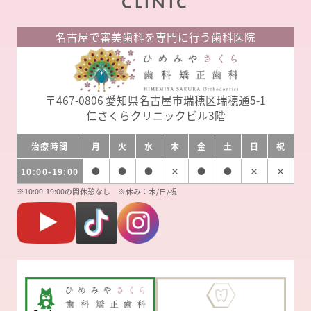
CLINIC
名古屋で審美歯科を専門に行う歯科医院
〒467-0806
愛知県名古屋市瑞穂区瑞穂通5-1
仁さくらクリニックビル3階
治療時間
月
火
水
木
金
土
日
祝
10:00-19:00
●
●
●
×
●
●
×
×
※10:00-19:00の間休憩なし ※休み：木/日/祝