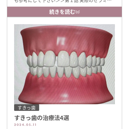
ク 削らないラミネートベニア お色味は少し明る
続きを読む
めのA2 セラミックを作る上での工夫 よ〜く見る
と，お口の写真より模型の方が少しだけ歯が長
いんです。これは超精密に型取りをするために特
殊な糸を歯茎に巻いて歯茎を引き締めた状態で
型取りを …
すきっ歯
すきっ歯の治療法4選
2024.05.11