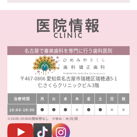
カ
イ
医院情報
ブ
CLINIC
名古屋で審美歯科を専門に行う歯科医院
〒467-0806
愛知県名古屋市瑞穂区瑞穂通5-1
仁さくらクリニックビル3階
治療時間
月
火
水
木
金
土
日
祝
10:00-19:00
●
●
●
×
●
●
×
×
※10:00-19:00の間休憩なし ※休み：木/日/祝