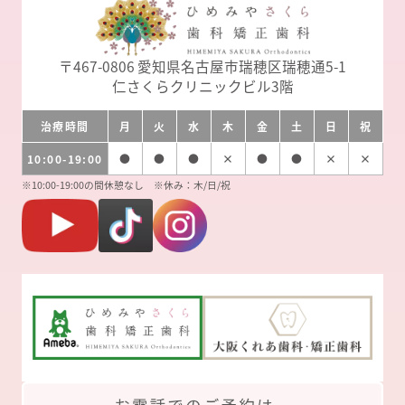
〒467-0806
愛知県名古屋市瑞穂区瑞穂通5-1
仁さくらクリニックビル3階
治療時間
月
火
水
木
金
土
日
祝
10:00-19:00
●
●
●
×
●
●
×
×
※10:00-19:00の間休憩なし ※休み：木/日/祝