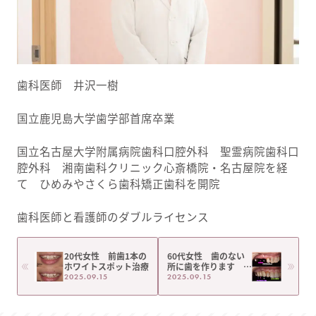
歯科医師 井沢一樹
国立鹿児島大学歯学部首席卒業
国立名古屋大学附属病院歯科口腔外科 聖霊病院歯科口
腔外科 湘南歯科クリニック心斎橋院・名古屋院を経
て ひめみやさくら歯科矯正歯科を開院
歯科医師と看護師のダブルライセンス
20代女性 前歯1本の
60代女性 歯のない
ホワイトスポット治療
所に歯を作ります 最
終話
2025.09.15
2025.09.15