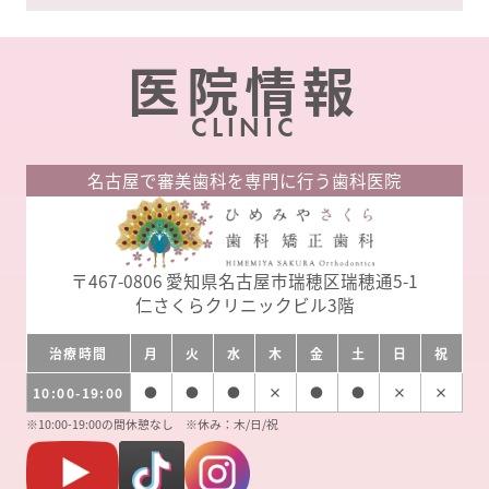
カ
イ
医院情報
ブ
CLINIC
名古屋で審美歯科を専門に行う歯科医院
〒467-0806
愛知県名古屋市瑞穂区瑞穂通5-1
仁さくらクリニックビル3階
治療時間
月
火
水
木
金
土
日
祝
10:00-19:00
●
●
●
×
●
●
×
×
※10:00-19:00の間休憩なし ※休み：木/日/祝