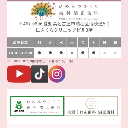
〒467-0806
愛知県名古屋市瑞穂区瑞穂通5-1
仁さくらクリニックビル3階
治療時間
月
火
水
木
金
土
日
祝
10:00-19:00
●
●
●
×
●
●
×
×
※10:00-19:00の間休憩なし ※休み：木/日/祝