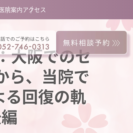
医院案内
アクセス
跡：大阪でのセ
から、当院で
よる回復の軌
後編