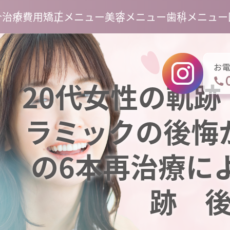
介
治療費用
矯正メニュー
美容メニュー
歯科メニュー
20代女性の軌
ラミックの後悔
の6本再治療に
跡 