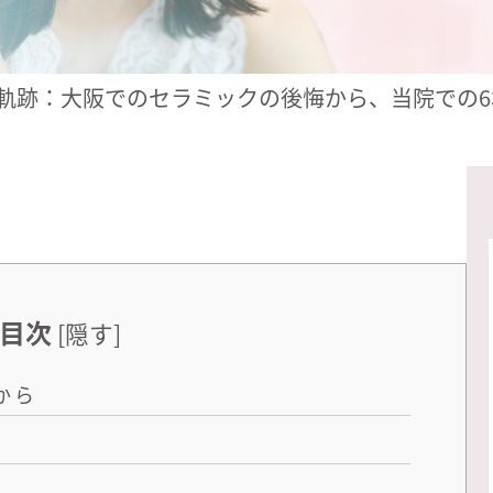
の軌跡：大阪でのセラミックの後悔から、当院での
目次
[
隠す
]
から